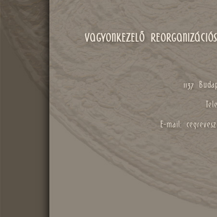
VAGYONKEZELŐ REORGANIZÁCIÓS
1137 Budap
Tel
E-mail: cegreves