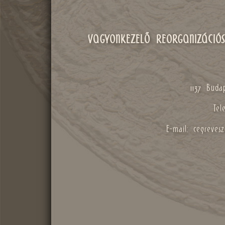
VAGYONKEZELŐ REORGANIZÁCIÓS
1137 Budap
Tel
E-mail: cegreves